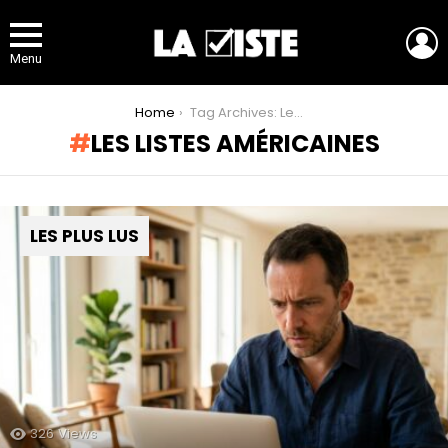
L
Menu
You are here:
Home
Tag Archives: Les listes américaines
LES LISTES AMÉRICAINES
LES PLUS LUS
326
Views