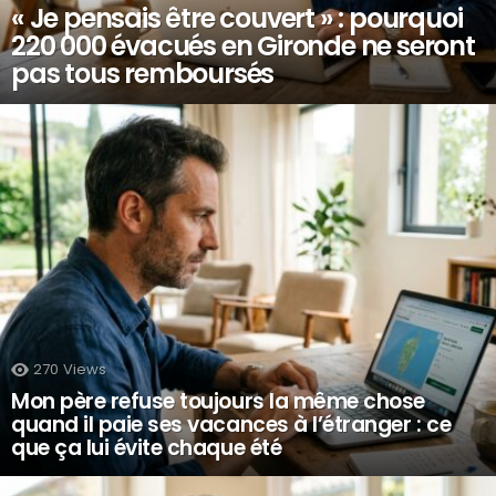
« Je pensais être couvert » : pourquoi
220 000 évacués en Gironde ne seront
pas tous remboursés
270
Views
Mon père refuse toujours la même chose
quand il paie ses vacances à l’étranger : ce
que ça lui évite chaque été