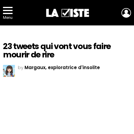
L
Menu
23 tweets qui vont vous faire
mourir de rire
by
Margaux, exploratrice d'insolite