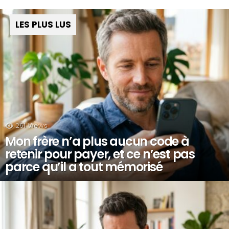
LES PLUS LUS
261
Views
Mon frère n’a plus aucun code à
retenir pour payer, et ce n’est pas
parce qu’il a tout mémorisé