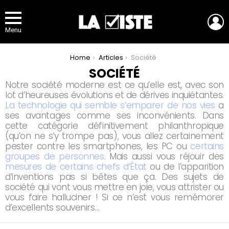
L
Menu
You are here:
Home
Articles
Société
SOCIÉTÉ
Notre société moderne est ce qu’elle est, avec son
lot d’heureuses évolutions et de dérives inquiétantes.
La technologie qui semble s’emparer de nos vies
a
ses avantages comme ses inconvénients. Dans
cette catégorie définitivement philanthropique
(qu’on ne s’y trompe pas), vous allez certainement
pester contre les smartphones, les PC ou
certains
groupes de personnes
. Mais aussi vous réjouir des
mesures de certains chefs d’État
ou de l’apparition
d’inventions pas si bêtes que ça. Des sujets de
société qui vont vous mettre en joie, vous attrister ou
vous faire halluciner ! Si ce n’est vous remémorer
d’excellents souvenirs…