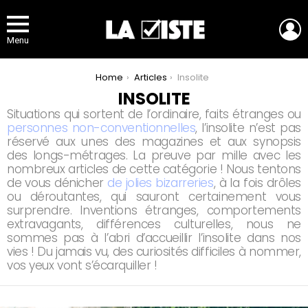
L
Menu
You are here:
Home
Articles
Insolite
INSOLITE
Situations qui sortent de l’ordinaire, faits étranges ou
personnes non-conventionnelles
, l’insolite n’est pas
réservé aux unes des magazines et aux synopsis
des longs-métrages. La preuve par mille avec les
nombreux articles de cette catégorie ! Nous tentons
de vous dénicher
de jolies bizarreries
, à la fois drôles
ou déroutantes, qui sauront certainement vous
surprendre. Inventions étranges, comportements
extravagants, différences culturelles, nous ne
sommes pas à l’abri d’accueillir l’insolite dans nos
vies ! Du jamais vu, des curiosités difficiles à nommer,
vos yeux vont s’écarquiller !