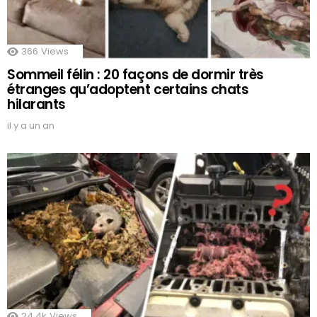
366
Views
Sommeil félin : 20 façons de dormir très
étranges qu’adoptent certains chats
hilarants
il y a un an
24.4k
Views