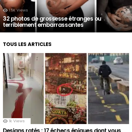
1.5k
Views
32 photos de grossesse étranges ou
terriblement embarrassantes
TOUS LES ARTICLES
1k
Views
Designs ratés : 17 échecs épiques dont vous