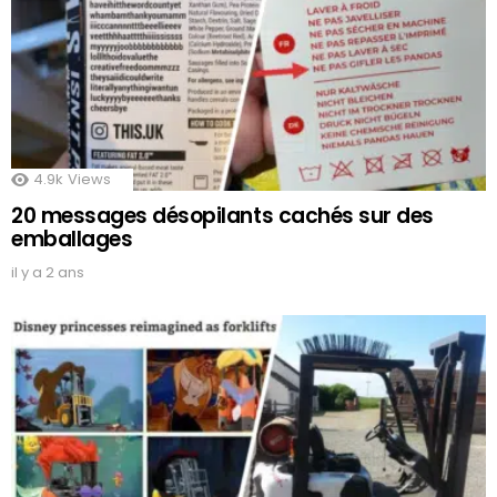
4.9k
Views
20 messages désopilants cachés sur des
emballages
il y a 2 ans