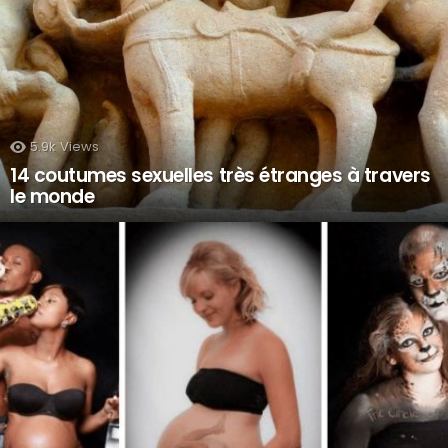
5.9k
Views
14 coutumes sexuelles très étranges à travers
le monde