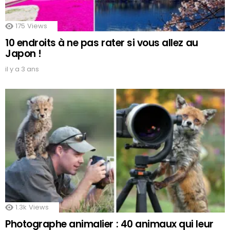
175
Views
10 endroits à ne pas rater si vous allez au
Japon !
il y a 3 ans
1.3k
Views
Photographe animalier : 40 animaux qui leur