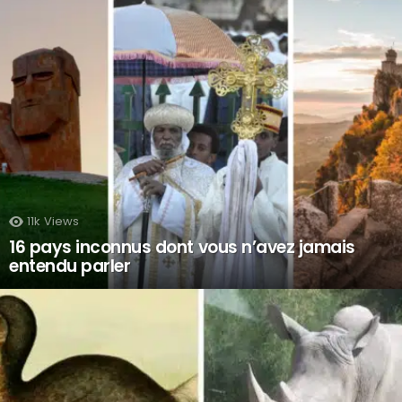
11k
Views
16 pays inconnus dont vous n’avez jamais
entendu parler