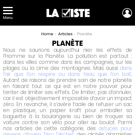
L
Menu
You are here:
Home
Articles
Planète
PLANÈTE
Nous ne saurions aujourd’hui nier les effets de
l’Homme sur la Planète. La pollution est partout :
dans les villes comme dans les campagnes, sur les
plages ou la cime des montagnes. Mais aussi
dans
l’air que l’on respire ou dans l’eau que l’on boit
.
Autant de raisons de prendre soin de notre planète
en faisant tout ce qui est en notre pouvoir pour
tenter de limiter ses effets. De limiter, pas d’annuler,
car il est objectivement impossible d’avoir un impact
zéro. En revanche, il s’avère facile de refuser un sac
en plastique, un papier kraft pour emballer sa
baguette à la boulangerie ou bien de troquer sa
voiture contre son vélo pour aller au boulot. Parmi
nos articles de cette catégorie, des
astuces pour
devenir citoyen Zéro Déchet
, des clichés alarmistes