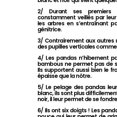
blanc et noir qui vient quelque
2/ Durant ses premiers
constamment veillés par leur
les arbres en s’entraînant p
génitrice.
3/ Contrairement aux autres 
des pupilles verticales comme 
4/ Les pandas n’hibernent pa
bambous ne permet pas de sto
Ils supportent aussi bien le f
épaisse que la nôtre.
5/ Le pelage des pandas leur
blanc, ils sont plus difficilem
noir, il leur permet de se fondr
6/ Ils ont six doigts ! Les pan
pouce qui leur permet de gri