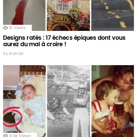
1k
Views
Designs ratés : 17 échecs épiques dont vous
aurez du mal à croire !
il y a un an
4.4k
Views