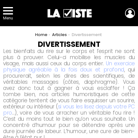
L
Menu
You are here:
Home
Articles
Divertissement
DIVERTISSEMENT
Les bienfaits du rire sur le corps et l’esprit ne sont
plus à prouver. Celui-ci mobilise les muscles du
visage, mais aussi ceux du corps entier.
Un exercice
physique agréable à la fois doux et profond
, qui
procurerait, selon les dires des scientifiques, de
véritables massages (côtes, diaphragme). Vous
avez donc tout à gagner à vous esclaffer ! Ça
tombe bien, nos articles humoristiques de cette
catégorie tentent de vous faire esquisser un sourire,
extérieur ou intérieur (
si vous les lisez depuis votre PC
pro
…), voire de vous arracher un véritable fou rire !
C’est du moins tout le bien qu’on vous souhaite. Un
concentré d’humour pour se détendre après une
dure journée de labeur. L’humour, une cure de bien-
être à l’état pur !