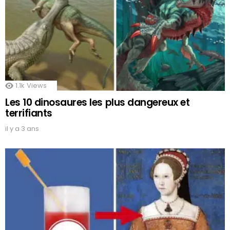
1.1k
Views
Les 10 dinosaures les plus dangereux et
terrifiants
il y a 3 ans