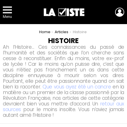
L
Menu
You are here:
Home
Articles
Histoire
HISTOIRE
Ah l’Histoire… Ces connaissances du passé de
l’humanité et des sociétés que l’on cherche sans
cesse à reconstituer. Enfin du moins, votre ex-prof
de lycée ! Car le moins qu’on puisse dire, c’est que
vous n’étiez pas franchement un as dans cette
discipline ennuyeuse à mourir selon vos dires.
Pourtant, elle peut être passionnante quand on sait
bien la raconter.
Que vous ayez été un cancre
en la
matière ou un premier de la classe passionné par la
Révolution Française, nos articles de cette catégorie
devraient bien vous mettre d’accord. Un
retour aux
sources
pour le moins insolite. Vous n’aviez jamais
autant aimé l’Histoire !