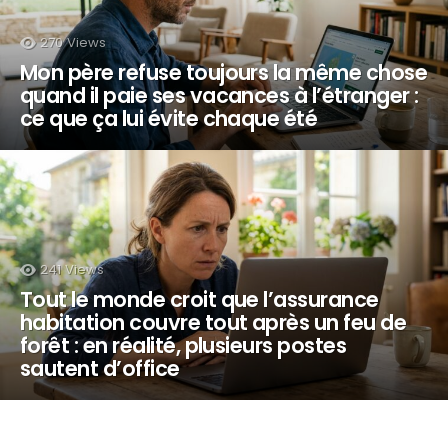
270
Views
Mon père refuse toujours la même chose
quand il paie ses vacances à l’étranger :
ce que ça lui évite chaque été
241
Views
Tout le monde croit que l’assurance
habitation couvre tout après un feu de
forêt : en réalité, plusieurs postes
sautent d’office