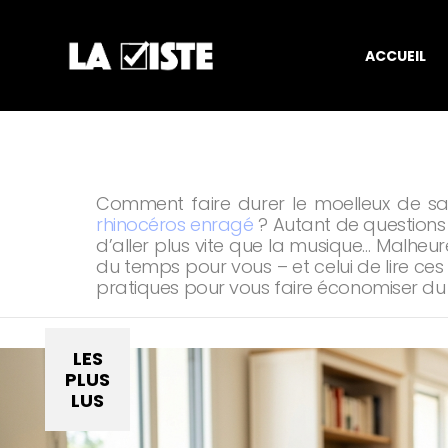
ACCUEIL
You are here:
Comment faire durer le moelleux de sa
rhinocéros enragé
? Autant de questions 
d’aller plus vite que la musique… Malheur
du temps pour vous – et celui de lire ce
pratiques pour vous faire économiser du 
LES
PLUS
LUS