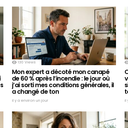
130
Views
Mon expert a décoté mon canapé
O
i
de 60 % après l’incendie : le jour où
v
is
j’ai sorti mes conditions générales, il
s
a changé de ton
t
il y a environ un jour
il