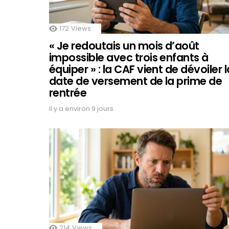
172
Views
« Je redoutais un mois d’août
impossible avec trois enfants à
équiper » : la CAF vient de dévoiler l
date de versement de la prime de
rentrée
il y a environ 9 jours
214
Views