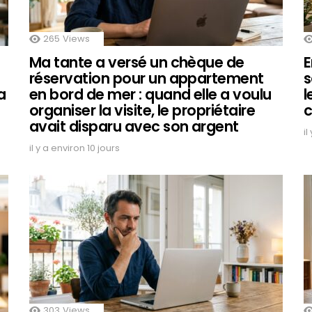
265
Views
Ma tante a versé un chèque de
E
réservation pour un appartement
s
a
en bord de mer : quand elle a voulu
l
organiser la visite, le propriétaire
c
avait disparu avec son argent
il
il y a environ 10 jours
303
Views