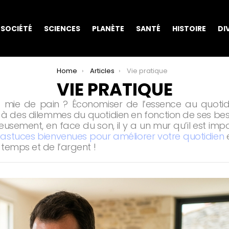
SOCIÉTÉ
SCIENCES
PLANÈTE
SANTÉ
HISTOIRE
DI
Home
Articles
Vie pratique
VIE PRATIQUE
 mie de pain ? Économiser de l’essence au quoti
à des dilemmes du quotidien en fonction de ses besoi
eusement, en face du son, il y a un mur qu’il est impo
s
astuces bienvenues pour améliorer votre quotidien
e
temps et de l’argent !