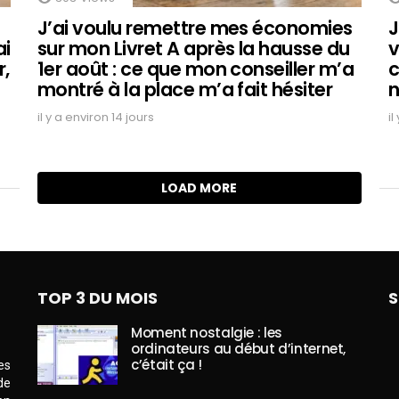
J’ai voulu remettre mes économies
J
ai
sur mon Livret A après la hausse du
v
r,
1er août : ce que mon conseiller m’a
c
montré à la place m’a fait hésiter
n
il y a environ 14 jours
il
LOAD MORE
TOP 3 DU MOIS
S
Moment nostalgie : les
ordinateurs au début d’internet,
c’était ça !
es
de