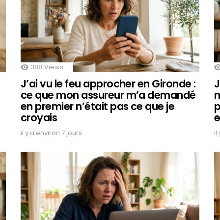
388
Views
J’ai vu le feu approcher en Gironde :
J
ce que mon assureur m’a demandé
m
en premier n’était pas ce que je
p
croyais
e
il y a environ 7 jours
il