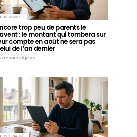
116
Views
ncore trop peu de parents le
avent : le montant qui tombera sur
eur compte en août ne sera pas
elui de l’an dernier
 y a environ 11 jours
324
Views