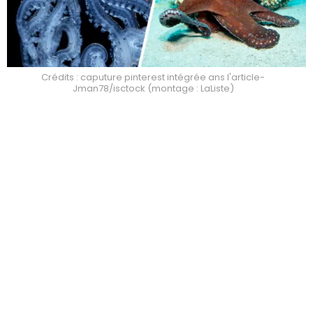
Crédits : caputure pinterest intégrée ans l'article-
Jman78/isctock (montage : LaListe)