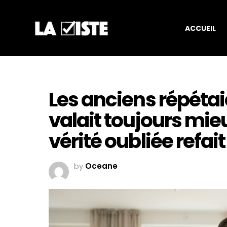
ACCUEIL
Les anciens répétai
valait toujours mieu
vérité oubliée refai
by
Oceane