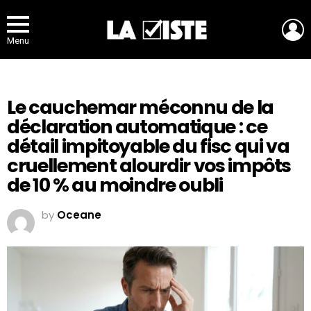
L
Menu
Le cauchemar méconnu de la
déclaration automatique : ce
détail impitoyable du fisc qui va
cruellement alourdir vos impôts
de 10 % au moindre oubli
by
Oceane