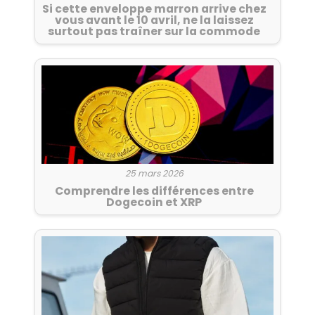
Si cette enveloppe marron arrive chez
vous avant le 10 avril, ne la laissez
surtout pas traîner sur la commode
25 mars 2026
Comprendre les différences entre
Dogecoin et XRP