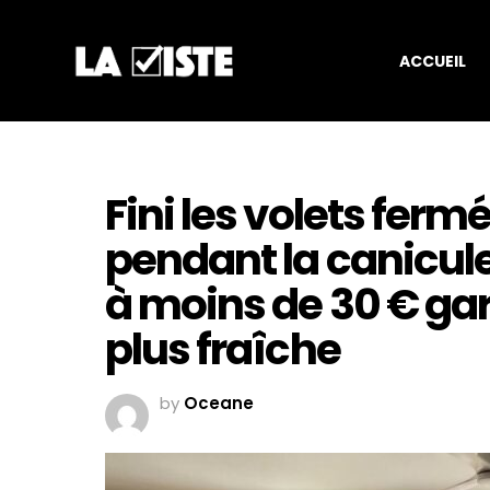
ACCUEIL
Fini les volets ferm
pendant la canicule
à moins de 30 € ga
plus fraîche
by
Oceane