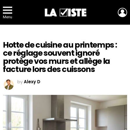
L
Menu
Hotte de cuisine au printemps :
ce réglage souvent ignoré
protège vos murs et allège la
facture lors des cuissons
by
Alexy D