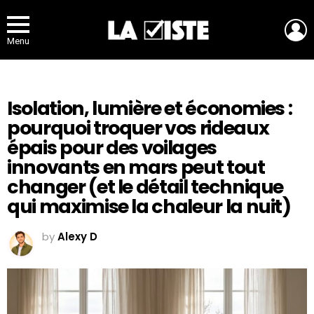
L
Menu
Isolation, lumière et économies :
pourquoi troquer vos rideaux
épais pour des voilages
innovants en mars peut tout
changer (et le détail technique
qui maximise la chaleur la nuit)
by
Alexy D