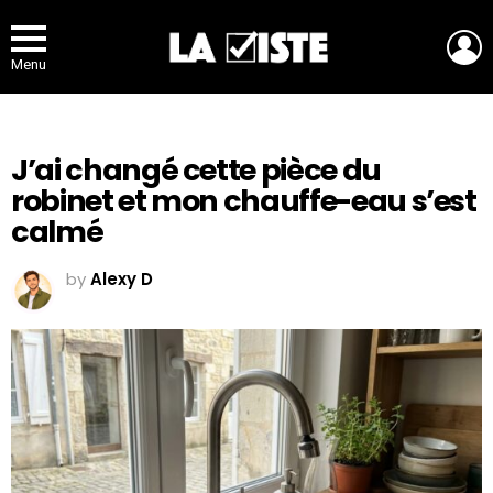
L
Menu
J’ai changé cette pièce du
robinet et mon chauffe-eau s’est
calmé
by
Alexy D