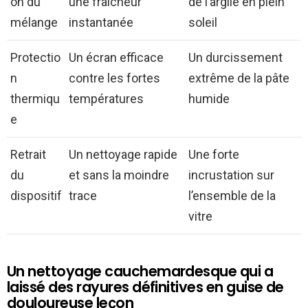
on du
une fraîcheur
de l’argile en plein
mélange
instantanée
soleil
Protectio
Un écran efficace
Un durcissement
n
contre les fortes
extrême de la pâte
thermiqu
températures
humide
e
Retrait
Un nettoyage rapide
Une forte
du
et sans la moindre
incrustation sur
dispositif
trace
l’ensemble de la
vitre
Un nettoyage cauchemardesque qui a
laissé des rayures définitives en guise de
douloureuse leçon