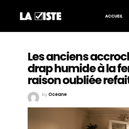
ACCUEIL
Les anciens accroc
drap humide à la fenê
raison oubliée refai
by
Oceane