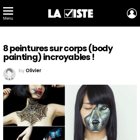
L
Menu
8 peintures sur corps (body
painting) incroyables !
by
Olivier