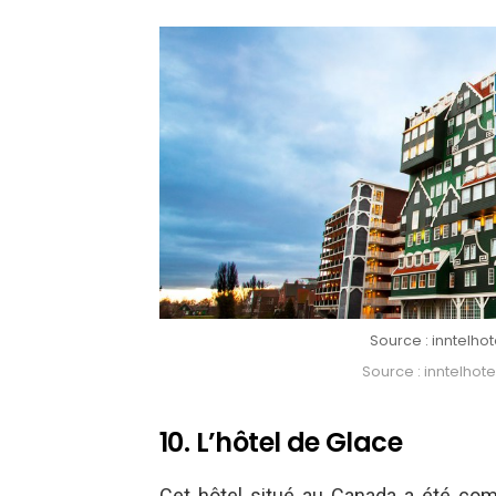
Source : inntel
Source : inntelh
10. L’hôtel de Glace
Cet hôtel situé au Canada a été com