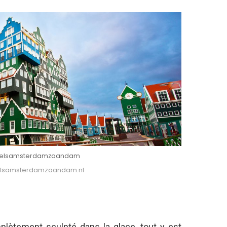
hotelsamsterdamzaandam
otelsamsterdamzaandam.nl
plètement sculpté dans la glace, tout y est