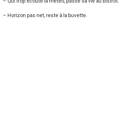
– Qui trop écoute la météo, passe sa vie au bistrot.
– Horizon pas net, reste à la buvette.