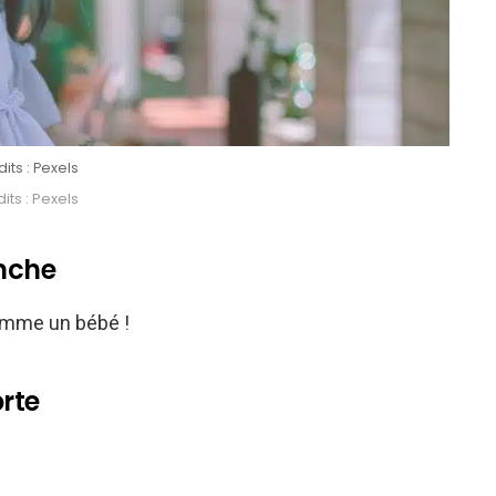
its : Pexels
its : Pexels
anche
comme un bébé !
rte