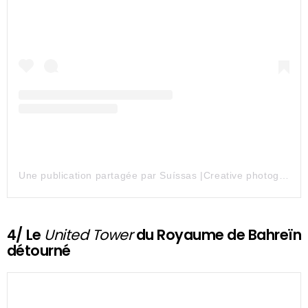
Une publication partagée par Suíssas |Creative photography (@suissas)
4/ Le
United Tower
du Royaume de Bahreïn
détourné