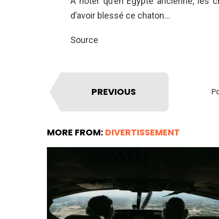
À noter qu’en Égypte ancienne, les c
d’avoir blessé ce chaton…
Source
PREVIOUS
Pa
MORE FROM:
DIVERTISSEMENT