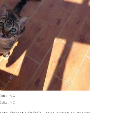
édits : MO
édits : MO