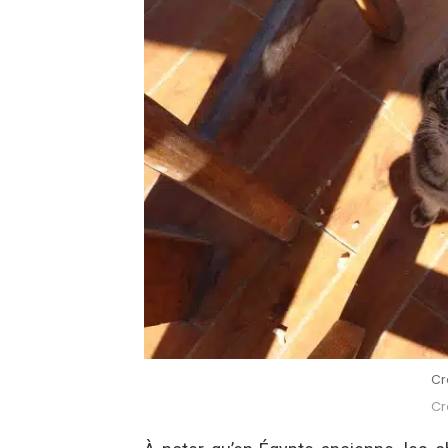
Cr
Cr