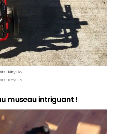
ts : Kitty Ho
ts : Kitty Ho
au museau intriguant !