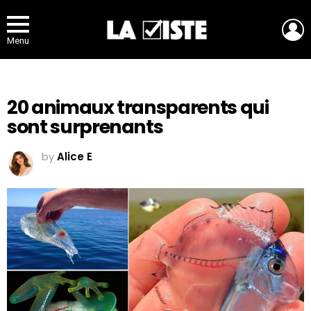
L
Menu
20 animaux transparents qui
sont surprenants
by
Alice E