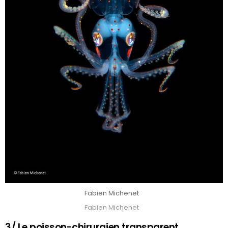
Fabien Michenet
Fabien Michenet
3/ Le poisson-chirurgien transparent