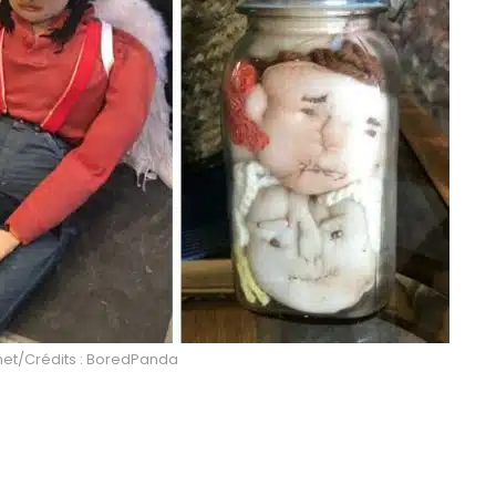
.net/Crédits : BoredPanda