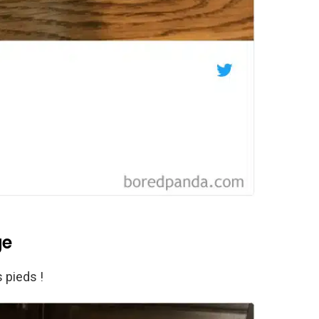
ge
 pieds !