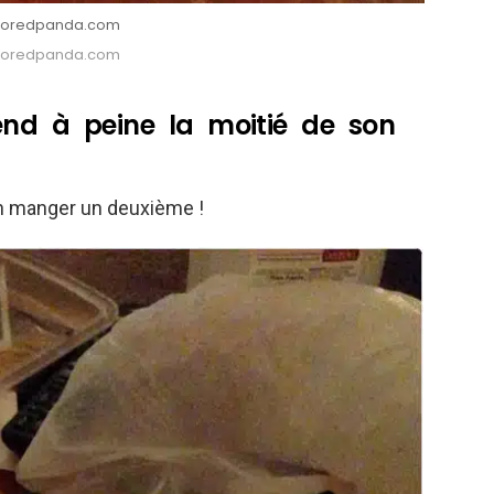
: Boredpanda.com
: Boredpanda.com
end à peine la moitié de son
 en manger un deuxième !