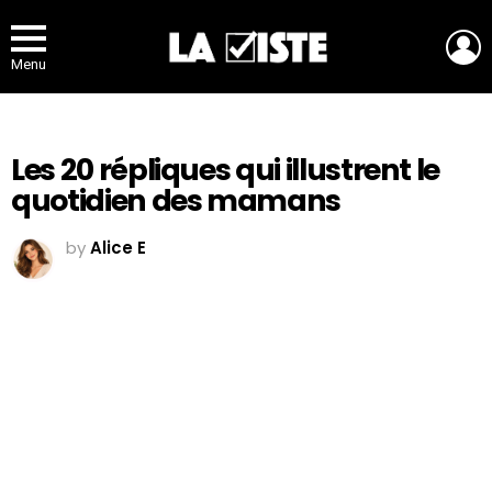
L
Menu
Les 20 répliques qui illustrent le
quotidien des mamans
by
Alice E