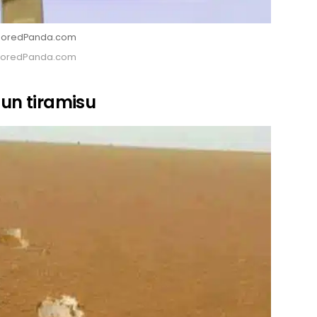
: BoredPanda.com
: BoredPanda.com
 un tiramisu