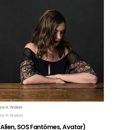
ew H. Walker
ew H. Walker
(Alien, SOS Fantômes, Avatar)