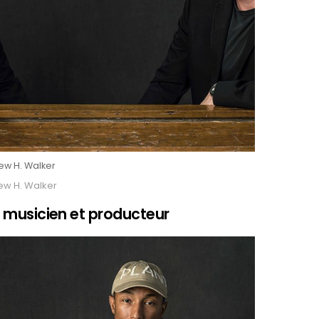
ew H. Walker
ew H. Walker
e, musicien et producteur