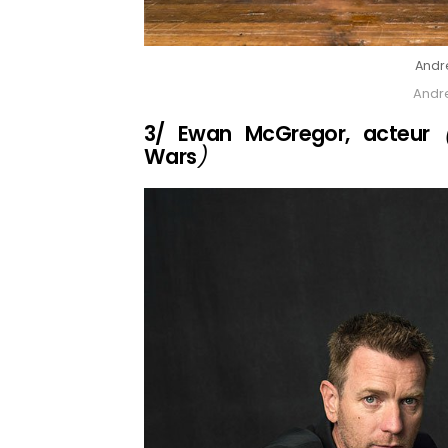
Andr
Andr
3/ Ewan McGregor, acteur
Wars
)