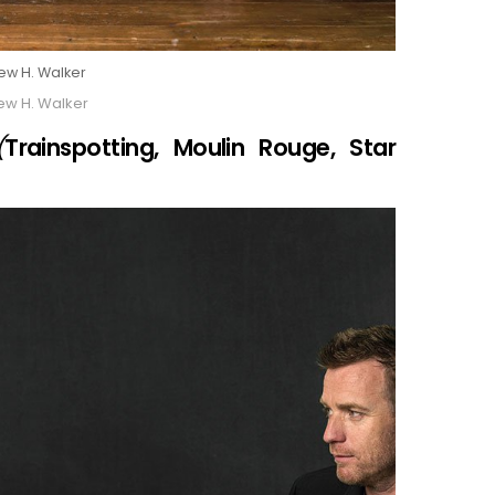
ew H. Walker
ew H. Walker
(
Trainspotting, Moulin Rouge, Star