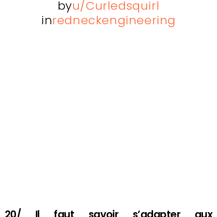
by
u/Curledsquirl
in
redneckengineering
20/ Il faut savoir s’adapter aux