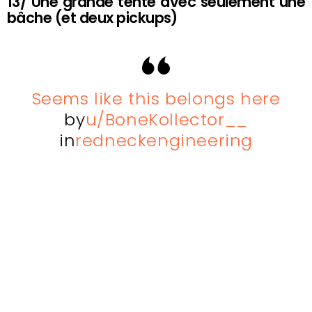
13/ Une grande tente avec seulement une
bâche (et deux pickups)
Seems like this belongs here
by
u/BoneKollector__
in
redneckengineering