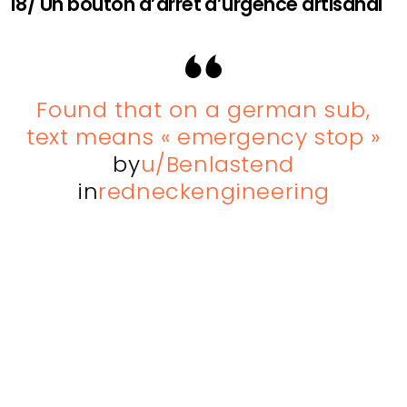
18/ Un bouton d’arrêt d’urgence artisanal
Found that on a german sub,
text means « emergency stop »
by
u/Benlastend
in
redneckengineering