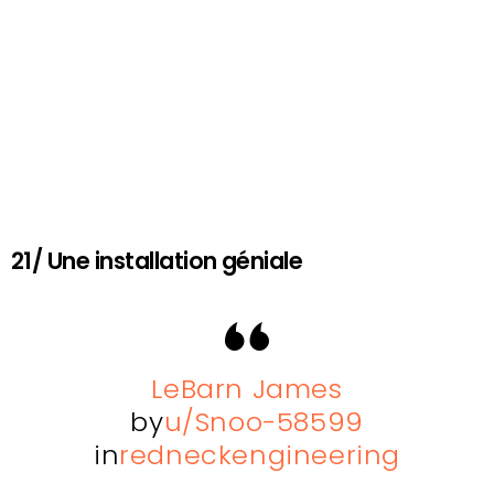
21/ Une installation géniale
LeBarn James
by
u/Snoo-58599
in
redneckengineering