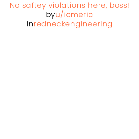
No saftey violations here, boss!
by
u/icmeric
in
redneckengineering