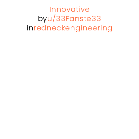
Innovative
by
u/33Fanste33
in
redneckengineering