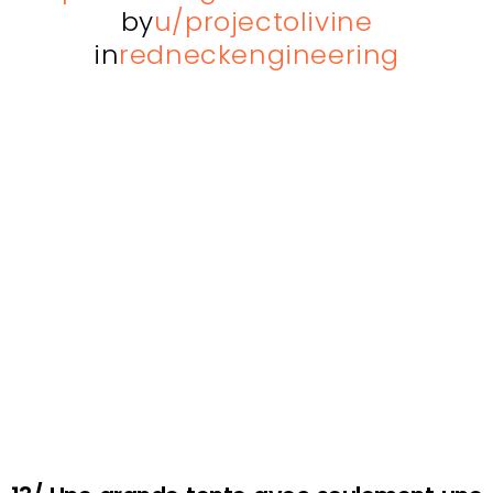
by
u/projectolivine
in
redneckengineering