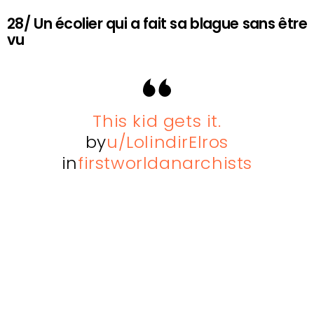
28/ Un écolier qui a fait sa blague sans être
vu
This kid gets it.
by
u/LolindirElros
in
firstworldanarchists