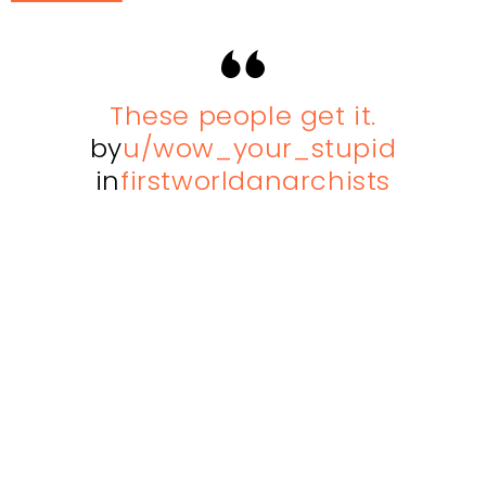
These people get it.
by
u/wow_your_stupid
in
firstworldanarchists