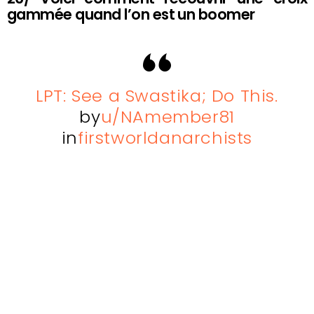
gammée quand l’on est un boomer
LPT: See a Swastika; Do This.
by
u/NAmember81
in
firstworldanarchists