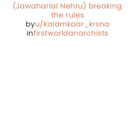
(Jawaharlal Nehru) breaking
the rules
by
u/Kalamkaar_krsna
in
firstworldanarchists