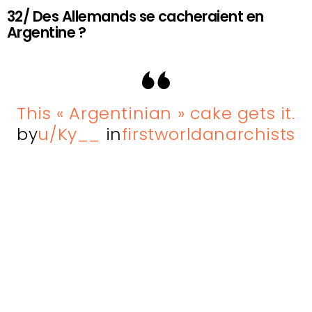
32/ Des Allemands se cacheraient en
Argentine ?
This « Argentinian » cake gets it.
by
u/Ky__
in
firstworldanarchists