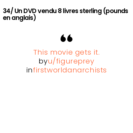
34/ Un DVD vendu 8 livres sterling (pounds
en anglais)
This movie gets it.
by
u/figureprey
in
firstworldanarchists