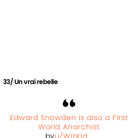
33/ Un vrai rebelle
Edward Snowden is also a First
World Anarchist
by
u/WizKid_