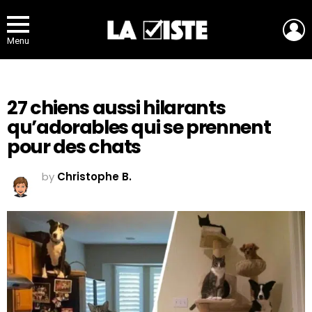
L
Menu
27 chiens aussi hilarants
qu’adorables qui se prennent
pour des chats
by
Christophe B.