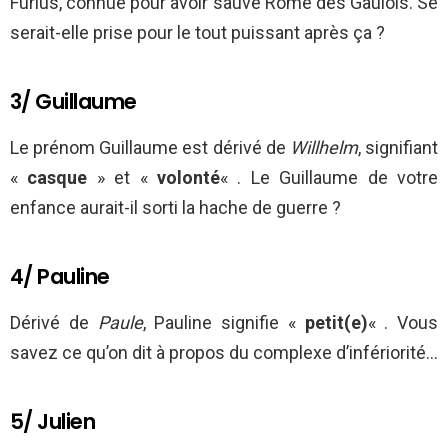
Furius, connue pour avoir sauvé Rome des Gaulois. Se
serait-elle prise pour le tout puissant après ça ?
3/ Guillaume
Le prénom Guillaume est dérivé de
Willhelm
, signifiant
«
casque
» et «
volonté
« . Le Guillaume de votre
enfance aurait-il sorti la hache de guerre ?
4/ Pauline
Dérivé de
Paule
, Pauline signifie «
petit(e)
« . Vous
savez ce qu’on dit à propos du complexe d’infériorité…
5/ Julien