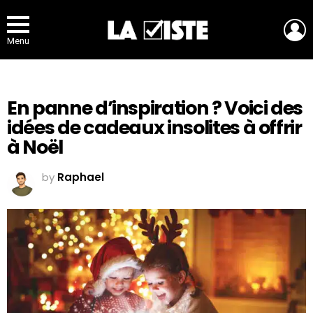
L
Menu
En panne d’inspiration ? Voici des
idées de cadeaux insolites à offrir
à Noël
by
Raphael