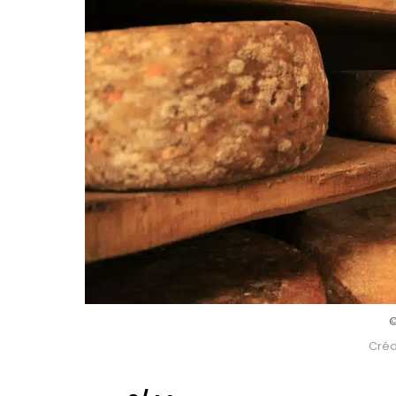
©
Crédi