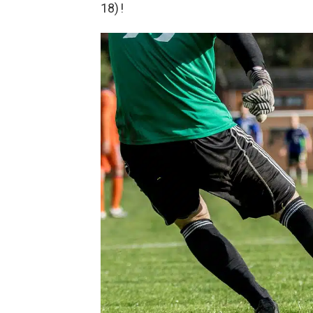
18) !