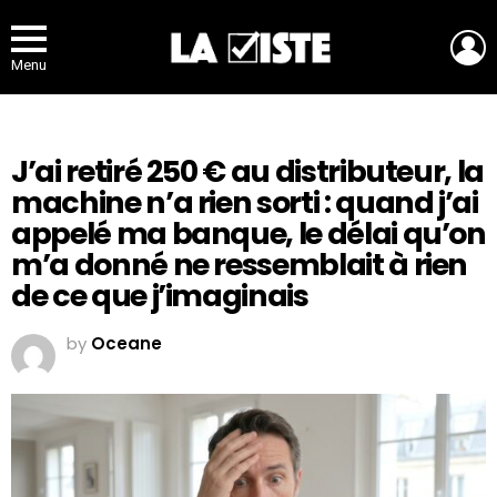
L
Menu
J’ai retiré 250 € au distributeur, la
machine n’a rien sorti : quand j’ai
appelé ma banque, le délai qu’on
m’a donné ne ressemblait à rien
de ce que j’imaginais
by
Oceane