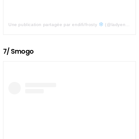
Une publication partagée par endifi/frosty
(@ladyendifi)
7/ Smogo