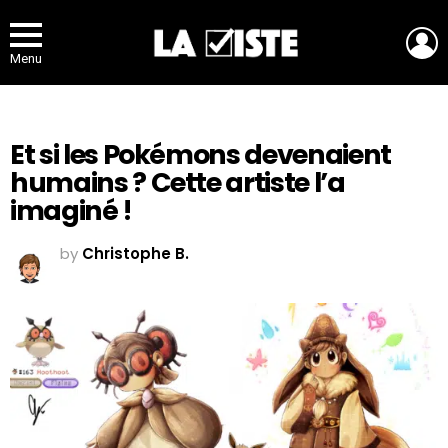
L
Menu
Et si les Pokémons devenaient
humains ? Cette artiste l’a
imaginé !
by
Christophe B.