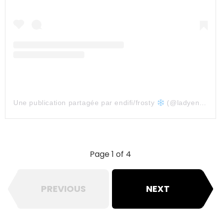
Une publication partagée par endifi/frosty
(@ladyendifi)
Page 1 of 4
PREVIOUS
NEXT