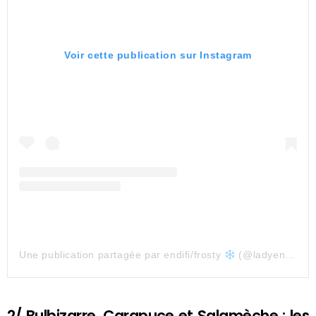
Voir cette publication sur Instagram
Une publication partagée par endifi/frosty
(@ladyendifi)
2/ Bulbizarre, Carapuce et Salamèche : les