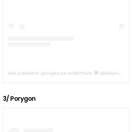
Une publication partagée par endifi/frosty
(@ladyendifi)
3/ Porygon