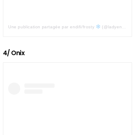
Une publication partagée par endifi/frosty
(@ladyendifi)
4/ Onix