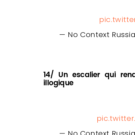
pic.twitt
— No Context Russ
14/ Un escalier qui re
illogique
pic.twitt
— No Context Russ