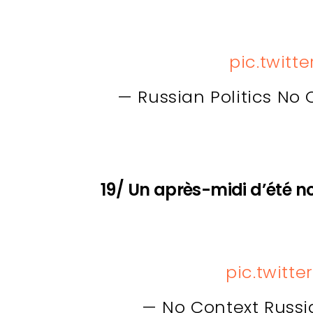
pic.twitt
— Russian Politics No
19/ Un après-midi d’été no
pic.twitt
— No Context Russ