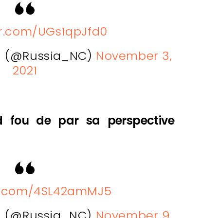
er.com/UGs1qpJfd0
ia (@Russia_NC)
November 3,
2021
nd fou de par sa perspective
er.com/4SL42amMJ5
ia (@Russia_NC)
November 9,