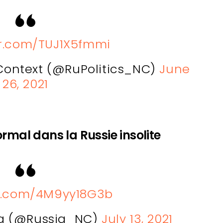
er.com/TUJ1X5fmmi
 Context (@RuPolitics_NC)
June
26, 2021
rmal dans la Russie insolite
er.com/4M9yy18G3b
ia (@Russia_NC)
July 13, 2021