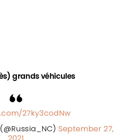
très) grands véhicules
er.com/27ky3codNw
a (@Russia_NC)
September 27,
2021