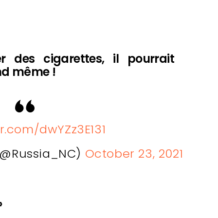
r des cigarettes, il pourrait
and même !
er.com/dwYZz3E131
 (@Russia_NC)
October 23, 2021
»