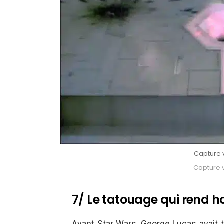
Capture v
Capture v
7/ Le tatouage qui rend 
Avant Star Wars, George Lucas avait