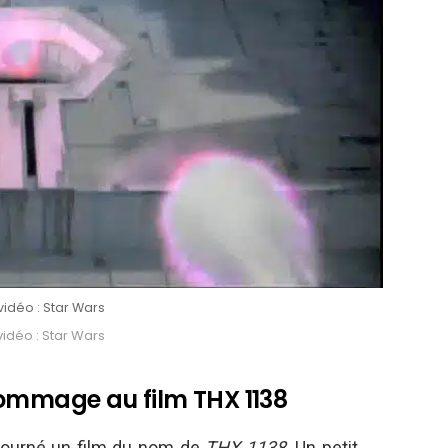
idéo : Star Wars
idéo : Star Wars
hommage au film THX 1138
 tourné un film du nom de
THX 1138
. Un petit