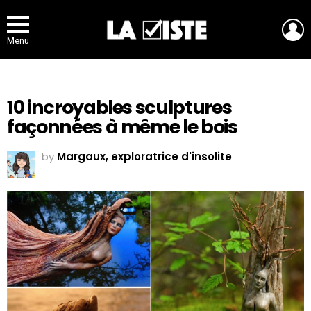
L
Menu
10 incroyables sculptures
façonnées à même le bois
by
Margaux, exploratrice d'insolite