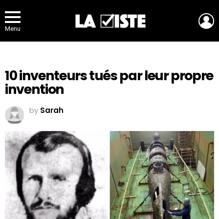
L
Menu
10 inventeurs tués par leur propre
invention
by
Sarah