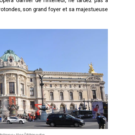
péra Garnier de l’intérieur, ne tardez pas à
 rotondes, son grand foyer et sa majestueuse
Philippe-Ales/Wikipedia