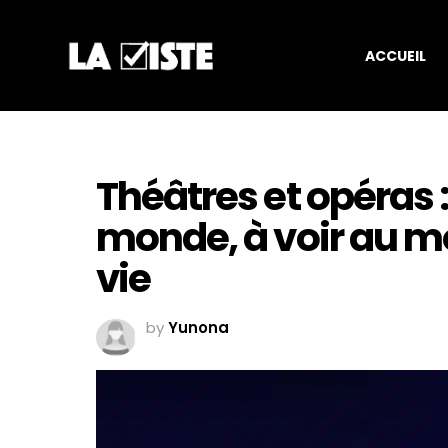
ACCUEIL
Théâtres et opéras :
monde, à voir au mo
vie
by
Yunona