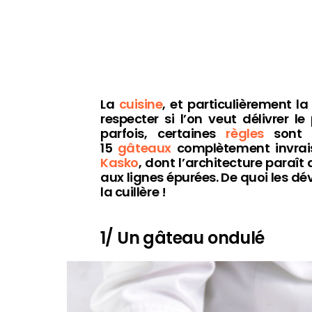
La
cuisine
, et particulièrement l
respecter si l’on veut délivrer l
parfois, certaines
règles
sont 
15
gâteaux
complètement invrais
Kasko
, dont l’architecture paraî
aux lignes épurées. De quoi les d
la cuillère !
1/ Un gâteau ondulé