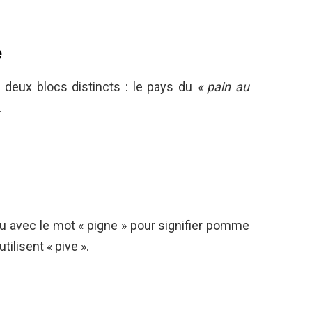
e
n deux blocs distincts : le pays du
« pain au
.
au avec le mot « pigne » pour signifier pomme
tilisent « pive ».