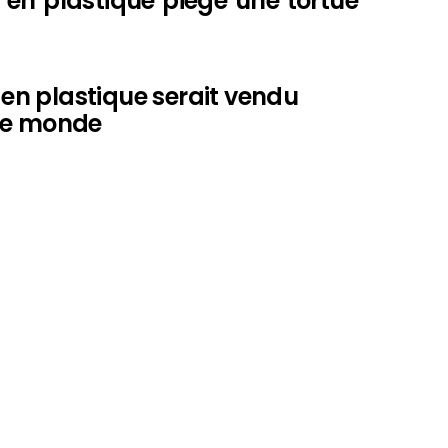
e en plastique piège une tortue
s en plastique serait vendu
 le monde