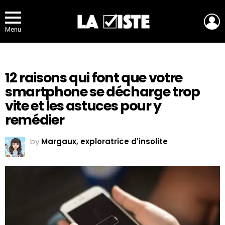
L
Menu
12 raisons qui font que votre
smartphone se décharge trop
vite et les astuces pour y
remédier
by
Margaux, exploratrice d'insolite