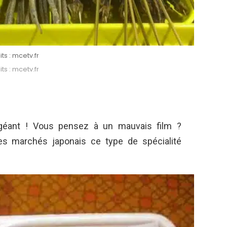
ts : mcetv.fr
ts : mcetv.fr
n géant ! Vous pensez à un mauvais film ?
les marchés japonais ce type de spécialité